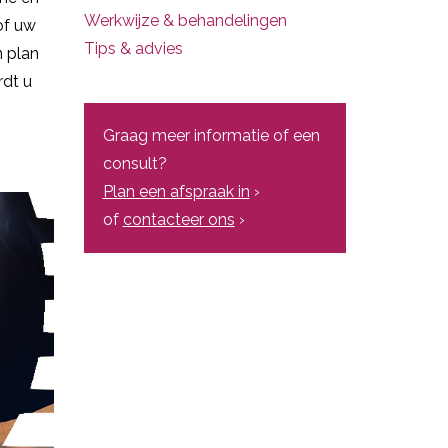
Werkwijze & behandelingen
of uw
Tips & advies
n plan
rdt u
Graag meer informatie of een
consult?
Plan een afspraak in
›
of
contacteer ons
›