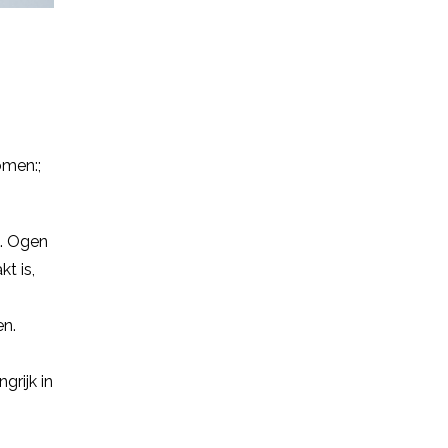
omen:;
n. Ogen
kt is,
en.
grijk in