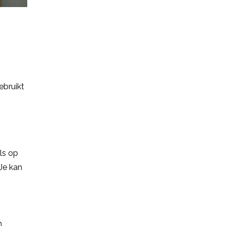
ebruikt
ls op
 Je kan
n