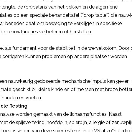
nlengte, de (on)balans van het bekken en de algemene
ies op een speciale behandeltafel (''drop table'') die nauw
ar beneden gaat om beweging te verkrijgen in specifieke
 de zenuwfuncties verbeteren of herstellen.
als fundament voor de stabiliteit in de wervelkolom. Door 
te corrigeren kunnen problemen op andere plaatsen worden
at een nauwkeurig gedoseerde mechanische impuls kan geven.
rmate geschikt bij kleine kinderen of mensen met broze botte
 handen en voeten.
cle Testing
 analyse worden gemaakt van de lichaamsfuncties. Naast
de spijsvertering, hoofdpijn, spierpijn, allergie of zenuwpij
passingen van deze spiertesten is in de VS al zo''n dertig 