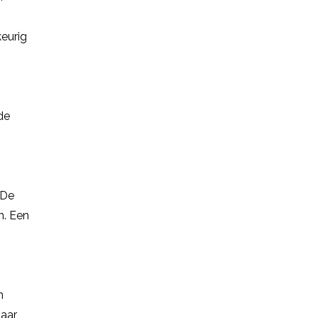
keurig
de
 De
n. Een
n
jaar